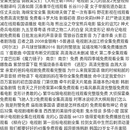
全集完整版 调教美女们 《大明王朝1566》电视剧 女儿的朋友2完整视频
有翻译吗 沉香如屑·沉香重华在线观看 长谷川小夏 女子举报街道办副主
任丈夫出轨 海绵宝宝全集 我和继夫做了爱一次有事吗 野花影视在线观看
免费高清完整版 免费看斗罗大陆 新婚初夜 原纱央莉bt种子 赶尸艳谈无删
减在线观看国语播放 电影乌海 熊出没之夺宝熊兵电影 猫女的诅咒2 神犬
奇兵电视剧 九五至尊粤语 传颂之物二人的白皇 风流变形记 柳舟记电视
剧免费观看 日批发出来的声音录音 雪狼谷百度影音 为了谁伴奏 火影忍
者剧场版 忍者之路 2008金银梅1-5普通话 电视剧决战江桥全集免费观看
《阿尔法》 乒乓球世锦赛2016 我的刑警朋友 延禧攻略70集免费播放西
瓜 丫蛋歌曲 中国宣布断交的国家 高清海达未删减 猎犬 第二季全集观看
丁度巴拉斯《魔力镜子》 南京！南京！免费 勇闯四季城免费观看全集 珍
娜詹森 紫禁惊雷下载 熊猫烧香杀毒软件 《逃犯》高清完整版 血溅大浴
堂 亲爱的爸妈电视剧免费观看完整版 为什么来我家国语 做的时候粘腻的
声音音频 终物语下 电视剧妈妈在等你全集免费播放 命中注定我爱你21
百万富翁的初恋国语版 门第优酷 牵牛的夏天片尾曲 英雄本色2电影 韩剧
鲨鱼剧情 包青天之开封奇案第40集免费观看 扫毒风暴高清完整版免费观
看电影 变形计勇敢的心 繁华似锦电视剧在线观看完整版免费 大侦探霍桑
免费观看 飞驰人生2免费观看全集高清版 时寒冰说经济大棋局我们怎么
办 我是刑警免费 庙街故事国语 婆媳是怎样炼成的 免费观看牧神记 奇皇
后32集 电视剧魂断秦淮 西西里的美丽传说电影 鬼水怪谈 多情小屋 国家
审计电视剧全集在线观看 龙的心 国语版 se123 值得爱电影免费播放在线
观看 《柳舟记》电视剧 第一目标电视剧全集 捡到女高中生然后剃须动漫
结局 我们都要好好的45集免费观看 超异能族韩剧 韩国23岁女子杀害陌