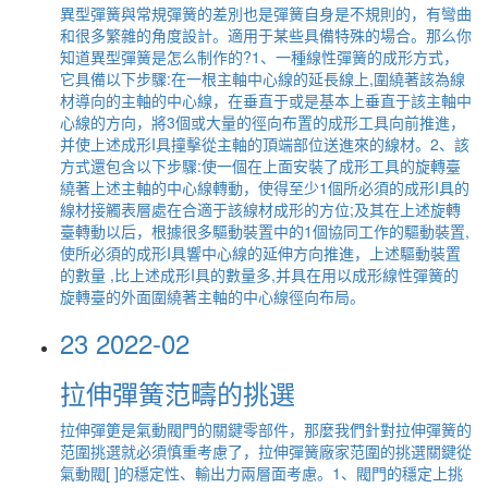
異型彈簧與常規彈簧的差別也是彈簧自身是不規則的，有彎曲
和很多繁雜的角度設計。適用于某些具備特殊的場合。那么你
知道異型彈簧是怎么制作的?1、一種線性彈簧的成形方式，
它具備以下步驟:在一根主軸中心線的延長線上,圍繞著該為線
材導向的主軸的中心線，在垂直于或是基本上垂直于該主軸中
心線的方向，將3個或大量的徑向布置的成形工具向前推進，
并使上述成形I具撞擊從主軸的頂端部位送進來的線材。2、該
方式還包含以下步驟:使一個在上面安裝了成形工具的旋轉臺
繞著上述主軸的中心線轉動，使得至少1個所必須的成形I具的
線材接觸表層處在合適于該線材成形的方位;及其在上述旋轉
臺轉動以后，根據很多驅動裝置中的1個協同工作的驅動裝置,
使所必須的成形I具響中心線的延伸方向推進，上述驅動裝置
的數量 ,比上述成形I具的數量多,并具在用以成形線性彈簧的
旋轉臺的外面圍繞著主軸的中心線徑向布局。
23
2022-02
拉伸彈簧范疇的挑選
拉伸彈筻是氣動閥門的關鍵零部件，那麼我們針對拉伸彈簧的
范圍挑選就必須慎重考慮了，拉伸彈簧廠家范圍的挑選關鍵從
氣動閥[ ]的穩定性、輸出力兩層面考慮。1、閥門的穩定上挑