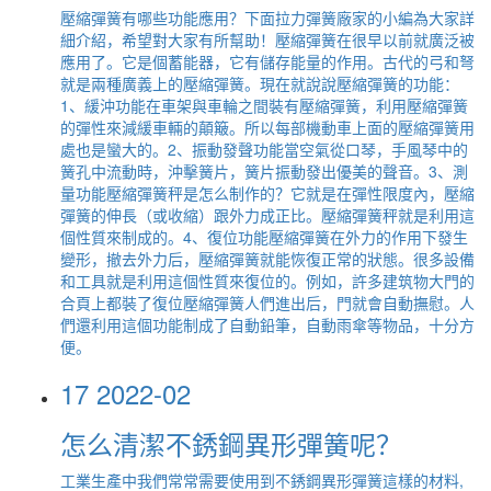
壓縮彈簧有哪些功能應用？下面拉力彈簧廠家的小編為大家詳
細介紹，希望對大家有所幫助！壓縮彈簧在很早以前就廣泛被
應用了。它是個蓄能器，它有儲存能量的作用。古代的弓和弩
就是兩種廣義上的壓縮彈簧。現在就說說壓縮彈簧的功能：
1、緩沖功能在車架與車輪之間裝有壓縮彈簧，利用壓縮彈簧
的彈性來減緩車輛的顛簸。所以每部機動車上面的壓縮彈簧用
處也是蠻大的。2、振動發聲功能當空氣從口琴，手風琴中的
簧孔中流動時，沖擊簧片，簧片振動發出優美的聲音。3、測
量功能壓縮彈簧秤是怎么制作的？它就是在彈性限度內，壓縮
彈簧的伸長（或收縮）跟外力成正比。壓縮彈簧秤就是利用這
個性質來制成的。4、復位功能壓縮彈簧在外力的作用下發生
變形，撤去外力后，壓縮彈簧就能恢復正常的狀態。很多設備
和工具就是利用這個性質來復位的。例如，許多建筑物大門的
合頁上都裝了復位壓縮彈簧人們進出后，門就會自動撫慰。人
們還利用這個功能制成了自動鉛筆，自動雨傘等物品，十分方
便。
17
2022-02
怎么清潔不銹鋼異形彈簧呢？
工業生產中我們常常需要使用到不銹鋼異形彈簧這樣的材料,