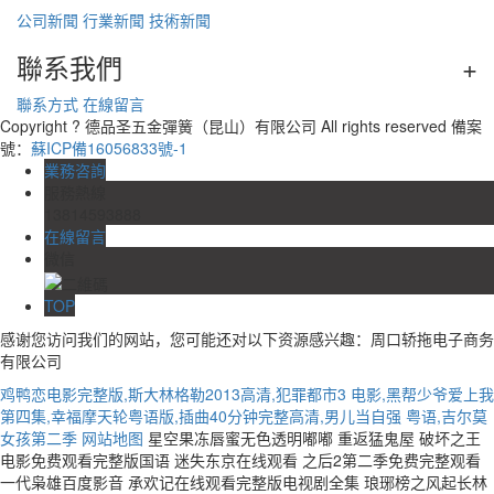
公司新聞
行業新聞
技術新聞
聯系我們
+
聯系方式
在線留言
Copyright ? 德品圣五金彈簧（昆山）有限公司 All rights reserved 備案
號：
蘇ICP備16056833號-1
業務咨詢
服務熱線
13814593888
在線留言
微信
TOP
感谢您访问我们的网站，您可能还对以下资源感兴趣：周口轿拖电子商务
有限公司
鸡鸭恋电影完整版,斯大林格勒2013高清,犯罪都市3 电影,黑帮少爷爱上我
第四集,幸福摩天轮粤语版,插曲40分钟完整高清,男儿当自强 粤语,吉尔莫
女孩第二季
网站地图
星空果冻唇蜜无色透明嘟嘟 重返猛鬼屋 破坏之王
电影免费观看完整版国语 迷失东京在线观看 之后2第二季免费完整观看
一代枭雄百度影音 承欢记在线观看完整版电视剧全集 琅琊榜之风起长林