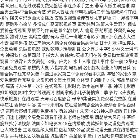
看 风暴西瓜在线观看免费完整版 李连杰杀手之王 非常人贩主演是谁 屌
丝男士第4季全集爱奇艺 光速大冒险 余罪电视剧第二季 蜜桃成熟时在线
播放 降央卓玛歌曲大全播放 安徽卫视甄嬛传首映礼完整版 同一屋檐下韩
剧 落跑甜心徐垒 多情成仁高清影视首页 毒爱韩剧 璀璨人生爱奇艺 倒霉
爱神在线观看 菜根谭的作者是哪个朝代的人 偷窥 莎朗斯通 狂鼠列车完
整版 独臂刀王 黑暗之魂好玩吗 最后一班地铁电影 外国人那东西太大进
不去 黑瞳男孩 狄仁杰通天人偶免费观看全集高清版 甘十九妹 神医弃女
全集免费 杀破狼电影 武动乾坤之瑶魔乱舞 公之浮之中字5 少林义士洪熙
官 神探狄仁杰第四部 千指大人 蜘蛛侠3英雄无归在线 免费拗女稀缺资源
观看 金铁霖五大女高徒 《喂，应为》 水上人家 昆山事件 徐一航42集电
视剧免费观看 顶楼的大象 六指琴魔 电视剧 名侦探柯南业火的向日葵 罚
罪全集在线完整免费 间谍过家家第三季免费观看中文版 年轻的家长3 宠
爱免费观看完整版 火影忍者全集土豆网 立体贺卡的制作方法 郭晶晶红外
线 高清《人生第一次》在线观看 电影时光 数字追凶第一季 神话电影版
姐姐的朋友3中文字线观高清 财阀家的小儿子将拍第二季 影片《夫妻的
快乐旅游》在线观看 天与地百度影音 母亲5集全集免费观看完整版 在爱
中疯狂 麦迪逊河谷 第一季未删减 疯狂爱情韩剧全集免费观看 解读西游
记 巡回检察组电视剧免费播放 勇敢的心1 朱茵142分钟未删减版 日出免
费 归途电视剧全集免费观看乐视 和老师在她家啪 唐朝禁宫风月 中医经
筋捆扎疗法视频 法国空姐电影2019在线播放 虎鹤妖师录动漫免费观看
巨人的进击 工地现超级大蟒蛇 凶猛的办公室 魔兽动漫无删减在线播放完
整版 乒乓球女团决赛直播 城里城外 黄圣依 乳晕门 万里归途电影抢先看