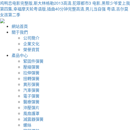
鸡鸭恋电影完整版,斯大林格勒2013高清,犯罪都市3 电影,黑帮少爷爱上我
第四集,幸福摩天轮粤语版,插曲40分钟完整高清,男儿当自强 粤语,吉尔莫
女孩第二季
網站首頁
關于我們
公司簡介
企業文化
榮譽資質
產品中心
緊固件彈簧
壓縮彈簧
拉伸彈簧
扭轉彈簧
異形彈簧
汽車彈簧
電子彈簧
醫療彈簧
沖壓彈片
風扇護罩
減震器彈簧
螺絲