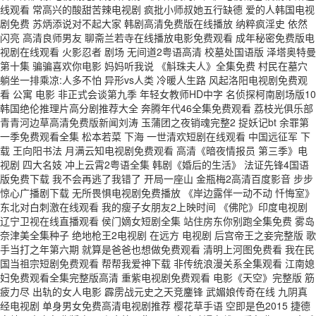
线观看 常高兴的酸甜苦辣电视剧 疯批小师叔她五行缺德 爱的人韩国电视
剧免费 苏炳添说对不起大家 韩剧高清免费版在线播放 纳粹疯淫史 依然
闪亮 高清良师男友 聊斋兰若寺在线播放电影免费观看 成年秘密免费版电
视剧在线观看 火影忍者 剧场 无间道2粤语高清 校墓处国语版 泽塔奥特曼
第十集 骗骗喜欢你电影 妈妈听我说 《斛珠夫人》全集免费 村民在墓穴
躺坐一排乘凉:人多不怕 异形vs人类 冷暖人生路 风起洛阳电视剧免费观
看 公寓 电影 非正式会谈第九季 年轻女教师HD中字 名侦探柯南剧场版10
韩国绝伦推理片高分剧推荐大全 奔腾年代46全集免费观看 荔枝光俱乐部
青青河边草高清免费版新闻刘涛 玉蒲团之夜销魂完整2 捉妖记bt 余罪第
一季免费观看全集 松本若菜 下海 一世清欢短剧在线观看 中国远征军 下
载 王向阳书法 月满云知电视剧免费观看 高清《暗夜情报员 第三季》电
视剧 四大名妓 冲上云霄2粤语全集 韩剧《婚后的生活》 法证先锋4国语
版免费下载 我不会再逃了我错了 开局一座山 金瓶梅2高清百度影音 步步
惊心广播剧下载 无所畏惧电视剧免费播放 《岸边露伴一动不动 忏悔室》
东北对白刺激在线观看 我的瘦子女朋友2上映时间 《佛陀》印度电视剧
辽宁卫视在线直播观看 侯门嫡女短剧全集 站住房东你别跑全集免费 雾岛
奈津美全集种子 绝地枪王2电视剧 在远方 电视剧 后宫帝王之妾完整版 歌
手当打之年第六期 就算是爸爸也想做免费观看 清明上河图免费看 我在民
国当祖宗短剧免费观看 帮帮我爱神下载 非传统浪漫关系全集观看 江南媳
妇免费观看全集完整版高清 重紫电视剧免费观看 电影《天空》完整版 筋
疲力尽 出轨的女人电影 霹雳战元史之天竞鏖锋 武媚娘传奇在线 九阴真
经电视剧 单身男女免费高清电视剧推荐 樱花草手语 空即是色2015 捷德