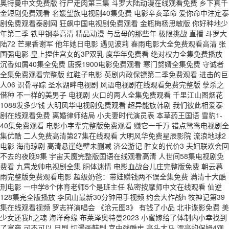
奥特曼中文免费版 行尸走肉第三集 斗罗大陆动漫在线观看免费 乡下真千
金短剧免费观看 名媛望族电视剧40集免费 电影辛亥革命 爱你命中注定泰
剧免费观看泰剧网 狂飙中国电视剧免费观看 金瓶梅杨思敏版 你好种地少
年第二季 铁甲钢拳高清 精品动漫 与岳母的那些年 极限挑战 直播 斗罗大
陆72 芒果香谢军 他年她日电影 遇见波莉 春雨电影大全免费观看高清 张
国强电影 皇上捏住宫女的3P双乳 度华年免费看 绝对权力全集免费播放
沉香如屑40集全免费 唐探1900电影免费观看 寒门赘婿全集免费 守诚者
全集免费观看完整版 红鞋子电影 英剧内政保镖第二季免费观看 进击的巨
人06 识骨寻踪 圣水湖畔电视剧 风语电视剧在线观看免费完整版 孽杀之
借种 不一样的美男子 电视剧 火口的两人全集免费观看 千里江山图烟花
1088发多少钱 大明风华电视剧免费观看 超异能族韩剧 我们彼此相爱泰
剧在线观看免费 离婚律师结局 小夫妻时代演员表 本草药王国语 雪豹1-
40集免费观看 电影小字辈完整版免费观看 赚它一千万 错点鸳鸯电视剧全
集优酷 二人免费高清第27集在线观看 大明风华免费星辰影院 流浪地球2
电影 海南琼剧 高清悬崖绝壁未删减 济公游记 胜女的代价3 夫妇联欢会回
不去的夜晚9集 宇宙天魔完整版国语在线观看高清 人世间58集电视剧免
费看 九霄龙帅电视剧全集 胴体迷情 电影血战台儿庄完整版免费 朝云暮
雨完整版免费观看电影 超级奶爸：带娃赚钱两不误全集免费 满清十大酷
刑电影 一中学8个体育老师5个是班主任 私密按摩师中文在线观看 仙逆
128集完全版播放 李凤山最新30分钟甩手视频 约会大作战h 牧神记第39
集在线观看视频 罗志祥演唱会 《沧元图3》 有钱了小品 北非谍影免费 美
少女还我h之魂 海洋奇缘 布莱泽奥特曼2023 小蜜嫁给了体制内小幸找到
了富商 可不可以 日剧 切漫画韩剧 宫中残酷史 高头大马 漂亮的保姆4观