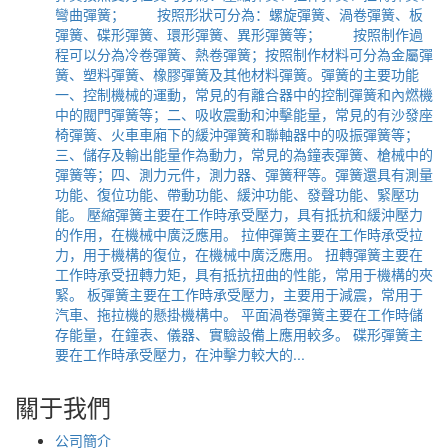
彎曲彈簧； 按照形狀可分為：螺旋彈簧、渦卷彈簧、板
彈簧、碟形彈簧、環形彈簧、異形彈簧等； 按照制作過
程可以分為冷卷彈簧、熱卷彈簧；按照制作材料可分為金屬彈
簧、塑料彈簧、橡膠彈簧及其他材料彈簧。彈簧的主要功能
一、控制機械的運動，常見的有離合器中的控制彈簧和內燃機
中的閥門彈簧等；二、吸收震動和沖擊能量，常見的有沙發座
椅彈簧、火車車廂下的緩沖彈簧和聯軸器中的吸振彈簧等；
三、儲存及輸出能量作為動力，常見的為鐘表彈簧、槍械中的
彈簧等；四、測力元件，測力器、彈簧秤等。彈簧還具有測量
功能、復位功能、帶動功能、緩沖功能、發聲功能、緊壓功
能。 壓縮彈簧主要在工作時承受壓力，具有抵抗和緩沖壓力
的作用，在機械中廣泛應用。 拉伸彈簧主要在工作時承受拉
力，用于機構的復位，在機械中廣泛應用。 扭轉彈簧主要在
工作時承受扭轉力矩，具有抵抗扭曲的性能，常用于機構的夾
緊。 板彈簧主要在工作時承受壓力，主要用于減震，常用于
汽車、拖拉機的懸掛機構中。 平面渦卷彈簧主要在工作時儲
存能量，在鐘表、儀器、實驗設備上應用較多。 碟形彈簧主
要在工作時承受壓力，在沖擊力較大的...
關于我們
公司簡介