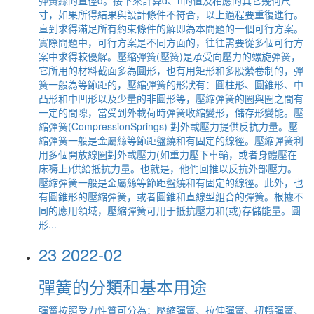
彈簧絲的直徑d。接下來計算d、n的值及相應的其它幾何尺
寸，如果所得結果與設計條件不符合，以上過程要重復進行。
直到求得滿足所有約束條件的解即為本問題的一個可行方案。
實際問題中，可行方案是不同方面的，往往需要從多個可行方
案中求得較優解。壓縮彈簧(壓簧)是承受向壓力的螺旋彈簧，
它所用的材料截面多為圓形，也有用矩形和多股縈卷制的，彈
簧一般為等節距的，壓縮彈簧的形狀有：圓柱形、圓錐形、中
凸形和中凹形以及少量的非圓形等，壓縮彈簧的圈與圈之間有
一定的間隙，當受到外載荷時彈簧收縮變形，儲存形變能。壓
縮彈簧(CompressionSprings) 對外載壓力提供反抗力量。壓
縮彈簧一般是金屬絲等節距盤繞和有固定的線徑。壓縮彈簧利
用多個開放線圈對外載壓力(如重力壓下車輪，或者身體壓在
床褥上)供給抵抗力量。也就是，他們回推以反抗外部壓力。
壓縮彈簧一般是金屬絲等節距盤繞和有固定的線徑。此外，也
有圓錐形的壓縮彈簧，或者圓錐和直線型組合的彈簧。根據不
同的應用領域，壓縮彈簧可用于抵抗壓力和(或)存儲能量。圓
形...
23
2022-02
彈簧的分類和基本用途
彈簧按照受力性質可分為：壓縮彈簧、拉伸彈簧、扭轉彈簧、