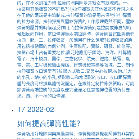
的，在不收到拉力時,拉簧的圈與圈是并緊沒有縫隙的。一、
拉簧與其他彈簧的不同點?(1)拉伸彈簧與其他彈簧不行同之處
在于他的兩端是由鉤制成,拉伸彈簧的鉤是用來保證拉伸彈簧
的拉力來源，拉伸彈簧與壓縮彈簧的工作原理截然不同，壓縮
彈簧的壓并的時候起反作用,而拉伸彈簧則是拉開或伸展的時
候起反向作用，當拉伸彈簧兩端拉開時，彈簧則會試圖將他們
拉回一起。二、拉伸彈簧一般應用在什么領域?拉伸彈簧的應
用包括機動車的內側外側，生產裝配、實驗、研發、維修等。
拉簧市場上占有重要地位,廣泛地應用于國防、海洋、計算機
電子、汽車模具、醫學、生物化學、航天、鐵路、核電、風
電、電、工程機械礦山機械、建筑機械電梯等領域。三、制作
拉伸彈簧收口類型有?紋嵌入式收口,交叉中心拉環,拉鉤,加大
的小孔，縮小的小孔,矩形收口和水滴形的收口，收口距彈簧
體的長度可根據具體情況而定，在設計定制拉伸彈簧時，可調
節彈簧兩端拉鉤的長度以便完全滿足任意拉伸位置的負荷要
求。四、不一樣的拉伸彈...
17
2022-02
如何提高彈簧性能？
彈簧功用好壞除開與線纜資料、彈簧機和調機老師傅有非常的