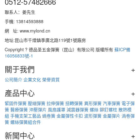
0512-57482666
聯系人：姜先生
手機: 13814593888
網 址: www.mylond.cn
地址:昆山市千燈鎮季廣北路119號1號廠房
Copyright ? 德品圣五金彈簧（昆山）有限公司 版權所有
蘇ICP備
16056833號-1
關于我們
+
公司簡介
企業文化
榮譽資質
產品中心
+
緊固件彈簧
壓縮彈簧
拉伸彈簧
扭轉彈簧
異形彈簧
汽車彈簧
電子彈
簧
醫療彈簧
沖壓彈片
風扇護罩
減震器彈簧
螺絲
鉚釘螺柱
散熱模
組
手機支架工藝品
蝸卷簧
金屬彈性卡扣
波形彈簧
金屬彈片
渦卷彈
簧
螺絲彈簧組合件
新聞中心
+