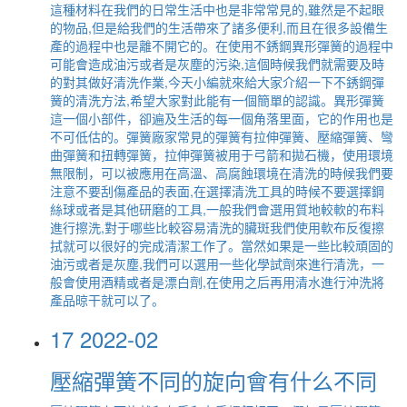
這種材料在我們的日常生活中也是非常常見的,雖然是不起眼
的物品,但是給我們的生活帶來了諸多便利,而且在很多設備生
產的過程中也是離不開它的。在使用不銹鋼異形彈簧的過程中
可能會造成油污或者是灰塵的污染,這個時候我們就需要及時
的對其做好清洗作業,今天小編就來給大家介紹一下不銹鋼彈
簧的清洗方法,希望大家對此能有一個簡單的認識。異形彈簧
這一個小部件，卻遍及生活的每一個角落里面，它的作用也是
不可低估的。彈簧廠家常見的彈簧有拉伸彈簧、壓縮彈簧、彎
曲彈簧和扭轉彈簧，拉伸彈簧被用于弓箭和拋石機，使用環境
無限制，可以被應用在高溫、高腐蝕環境在清洗的時候我們要
注意不要刮傷產品的表面,在選擇清洗工具的時候不要選擇鋼
絲球或者是其他研磨的工具,一般我們會選用質地較軟的布料
進行擦洗,對于哪些比較容易清洗的臟斑我們使用軟布反復擦
拭就可以很好的完成清潔工作了。當然如果是一些比較頑固的
油污或者是灰塵,我們可以選用一些化學試劑來進行清洗，一
般會使用酒精或者是漂白劑,在使用之后再用清水進行沖洗將
產品晾干就可以了。
17
2022-02
壓縮彈簧不同的旋向會有什么不同