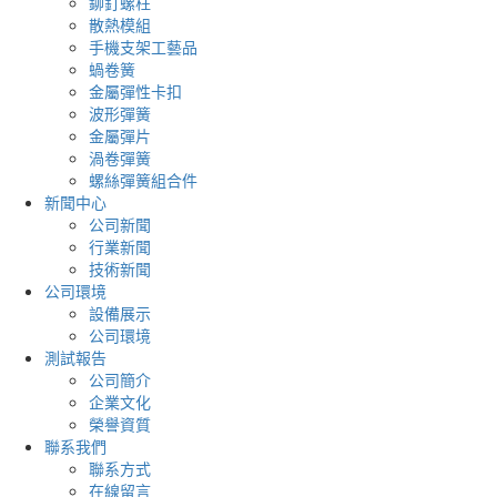
鉚釘螺柱
散熱模組
手機支架工藝品
蝸卷簧
金屬彈性卡扣
波形彈簧
金屬彈片
渦卷彈簧
螺絲彈簧組合件
新聞中心
公司新聞
行業新聞
技術新聞
公司環境
設備展示
公司環境
測試報告
公司簡介
企業文化
榮譽資質
聯系我們
聯系方式
在線留言