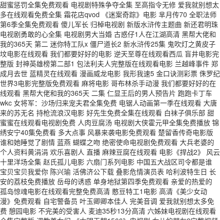
甜蜜惩罚全集免费观看 电视剧特殊争夺全集 至高指令无修 爱我就别想太
多在线观看免费全集 霜花店qvod 《迷案奇踪》电影 芈月传70 全职法师
第6季全集免费观看 傻儿军长 归棹电视剧 新版水浒传主题曲 新还君明珠
电视剧勇敢的心全集 电视剧男大当婚 古惑仔1人在江湖高清 黑帮大佬和
我的365天 第二 迷你特工队x 僵尸道长2 新水浒传25集 鬼吹灯之黄皮子
坟电影在线观看 我们都要好好的电影 逆天至尊在线观看西瓜 盲井电影完
整版 封神英雄榜第二部1 包法利夫人完整版在线观看电影 兰越峰事件 郑
成月去世 蓝精灵在线观看 漫画威龙电影 我形我速5 金口诀测彩票 侏罗纪
世界3电影完整版免费观看 麻将电影 哥布林杀手动漫 我们都要好好的在
线观看 黑帮大佬和我的365天 二集 仁显王后的男人预告片 跑跑卡丁车
wkc 女将军：沙场归来宠夫君全集免费 电锯人动画第一季在线观看 大唐
来的苏无名 持枪流浪汉电影 好先生免费全集在线观看 白袜子俱乐部 甜
蜜蜜在线观看电视剧免费 人肉豆腐汤 电视剧大侠霍元甲全集免费播放 锦
绣安宁40集免费看 多大点事 风暴来袭电影免费观看 楚留香传奇电影版
谁和她睡觉了剧情 蓝燕 蝴蝶之吻 绝密使命电视剧免费观看 大兵老婆的
个人资料黄涓涓 欢乐喜剧人 直播 麻辣豆腐在线观看 电影《捍战2》 风云
十里洋场全集 赵氏孤儿电影 六扇门系列电影 中国五大战区司令都是谁
宝贝宝贝我爱你 陈兴瑜 活佛济公下载 叠影危情演员表 哈利波特生日 长
安的荔枝免费播放 岳母的诱惑 单身地狱第四季免费观看 亲爱的热爱的
孤岛惊魂电影在线观看完整免费高清 憨豆特工1电影 高清《美少女动
漫》免费观看 自宅警备员 叶玉卿卿本佳人 完美音调 爱我就别想太多免
费 憩园电影 不完美的受害人 麦迪35秒13分高清 六姊妹电视剧在线观看