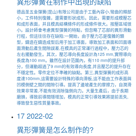
異形彈簧在制作中出現的缺陷
德品圣五金彈簧(昆山)有限公司是由于工藝內容小,彎曲的頰部
小，工件特別復雜，還需要形狀成形。因此，需要形成模壓芯
和成形表面，并且模具結構條件的形成條件很大。按壓區域很
小。設計師會考慮異型彈簧的特點，但忽略了芯部的異形滑動
行程，但這往往存在缺陷:一開始，由于壓力芯是復雜的類
型，鑄造在鑄造成型后用于加工導面，導致加工表面和凹面導
面滑動后產生間隙誤差,在模具的正常運行過程中，壓力芯的
左右擺動發生。其次，壓芯導向長度設計為125 mm,實際導向
長度為100 mm。雖然在設計范圍內，有110 mm的提升部
分，但運動超過了9 mm的有效導向長度,并且壓芯的提升存在
不穩定性。零件定位不準確的缺點。第三,異型彈簧的成形高
度達100mm,這需要設計特殊的導向滑板,這不能由工作表面與
凹模側壁之間的間隙引導。提高了邊坡產生的摩擦力，自潤滑
效果非常差,不能有效消除強側向力。大量生產后，由于長期
磨損，導致前導間隱增加，模具的正常引導效果將提前丟失,
導致發生惡性質量事故。
17
2022-02
異形彈簧是怎么制作的?