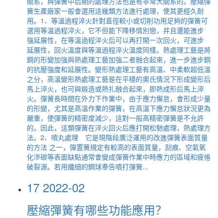
關系，與彈簧中后期的處理方法也是有非常大關系的。壓縮彈
簧生產廠家一般會選用這幾類方法進行處理，使其更經久耐
用。1、等溫過程淬火針對直徑較小或切削功用足夠的彈簧可
選用等溫過程淬火，它不但能下降移情別戀，并且還能進步
強延展性，在等溫過程淬火后可以再打開一次回火，可進步
延展性，回火溫度與等溫過程淬火溫度同樣。熱處理工藝是將
鋼的形變加強與熱處理工藝加強二者融合起來，進一步進步鋼
的抗壓強度和延展性。變形熱處理工藝有高溫、中柔軟超低溫
之分，高溫變形熱處理工藝是在平穩的奧氏情況下形成變形后
馬上淬火，也可與煅造或熱扎融合起來，即熱成形后馬上淬
火。彈簧長時間在外力下作業中，由于應力懈怠，會形成少量
的形變，尤其是高溫作業的彈簧，在高溫下應力懈怠狀況更為
嚴重，使彈簧的精密度減少，這對一般高精密彈簧是不允許
的。因此，這類彈簧在淬火回火后應打開松馳處理，熱處理方
法。2、噴丸處理 它是現階段廣泛運用的改進彈簧表面質量
的方法 之一，彈置簧規定有較高的表面質量，刮痕、空氣氧
化滲碳等表面缺點通常會變成彈簧作業中時應力的區域和疲倦
破裂源。若用纖細的鋼球奉告噴打彈簧...
17
2022-02
壓縮彈簧有哪些功能應用？