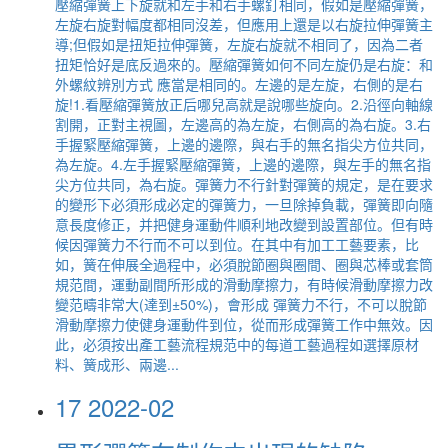
壓縮彈簧上下旋就和左手和右手螺釘相同，假如是壓縮彈簧，
左旋右旋對幅度都相同沒差，但應用上還是以右旋拉伸彈簧主
導;但假如是扭矩拉伸彈簧，左旋右旋就不相同了，因為二者
扭矩恰好是底反過來的。壓縮彈簧如何不同左旋仍是右旋：和
外螺紋辨別方式 應當是相同的。左邊的是左旋，右側的是右
旋!1.看壓縮彈簧放正后哪兒高就是說哪些旋向。2.沿徑向軸線
割開，正對主視圖，左邊高的為左旋，右側高的為右旋。3.右
手握緊壓縮彈簧，上邊的邊際，與右手的無名指尖方位共同，
為左旋。4.左手握緊壓縮彈簧，上邊的邊際，與左手的無名指
尖方位共同，為右旋。彈簧力不行針對彈簧的規定，是在要求
的變形下必須形成必定的彈簧力，一旦除掉負載，彈簧即向隨
意長度修正，并把健身運動件順利地改變到設置部位。但有時
候因彈簧力不行而不可以到位。在其中有加工工藝要素，比
如，簧在伸展全過程中，必須脫節圈與圈間、圈與芯棒或套筒
規范間，運動副間所形成的滑動摩擦力，有時候滑動摩擦力改
變范疇非常大(達到±50%)，會形成 彈簧力不行，不可以脫節
滑動摩擦力使健身運動件到位，從而形成彈簧工作中無效。因
此，必須按出產工藝流程規范中的每道工藝過程如選擇原材
料、簧成形、兩邊...
17
2022-02