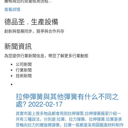
嚴格規范的質量檢測流程...
查看詳情
德品圣 . 生產設備
創新與發展同步，競爭與合作共存
新聞資訊
為您提供行業新聞信息，帶您了解更多行業動態
公司新聞
行業新聞
技術新聞
拉伸彈簧與其他彈簧有什么不同之
處?
2022-02-17
其實市面上很多物品都會用到拉伸彈策,拉伸彈簧廠家介紹一
共有三種說法，分別是:拉簧、拉力彈簧、拉伸彈簧,拉簧是承
受軸向拉力的螺旋開彈簧，拉簧一般都是采用圓截面材料制作