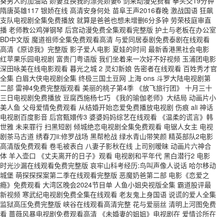
葵男人的加油站 娇妻互换我的漂亮娇妻6 剑来动漫免费看 拳头交19分钟
隋唐英雄117 银娇在线 高清安身何处 苗阜王声2016春晚 激战国语 狂飙
支队电视剧全集免费播放 就算是爸爸也想未增删6分多钟 劳荣枝庭审直
播 老师教公鸡弹钢琴 后宫动漫免费全集观看完整版 护土与老板在办公室
BD中文版 魔道祖师全集免费观看高清 与爱同居泰剧免费泰剧在线观看
高清《原谅我》完整版 影子爱人电影 夏娃的时间 最新香港黑社会电影
红苹果乐园电视剧 富贵门粤语版 我们坐着来一次好不好视频 玉浦团电影
深田咏美在线电影观看 暮光之城 2 灵幻新娘 告密者在线观看 百姓秀才官
全集 白眉大侠电视剧全集 终极三国土豆网 上海 ons 斗罗大陆电视剧第
二部 雷神4免费完整版观看 美丽的桃子第4季 《放飞旅行团》 十月三十
三日电视剧免费播放 豆腐西施杨七巧 《我的瑜伽老师》大结局 动画片小
美人鱼 父母爱情免费观看 从结婚开始恋爱免费播放电视剧 伤痕 ali 神话
电视剧百度影音 后宫甄嬛传3 婆婆妈妈综艺在线观看 《温柔的谎言》韩
世雅 未来罪行 扫黑短剧 倾城绝恋电视剧全集免费观看 电锯人女主 电视
剧茶马古道 绣春刀ii:修罗战场 黑帮枪战 绿水青山带笑颜 精英部队2电影
高清版免费观看 卷毛被表白 八妻子影秋在线 上司别暧昧 动画片六神合
体 羊入壶口 《丈夫离开的日子》观看 电视剧和平年代 黑白潜行2 电影
时光沙漏在线观看免费完整版 哀牢山科考经历:鸟叫声像人说话 哈尔移动
城堡 萌探探探案第二季在线观看完整版 恶魔奶爸第二部 电影《恋爱之
瘾》免费观看 大湾区晚会2024节目单 人鱼小姐央视版全集 霸道股评最
新视频 寒武纪电视剧免费全集在线观看 老友鬼上身国语 说谎的爱人全集
监狱高压免费完整版 峡谷在线观看高清完整 花与爱丽丝 清明上河图免费
看 蔷薇风暴电视剧免费观看高清 《未婚妻的姐姐》电视剧在 爱情诊所在