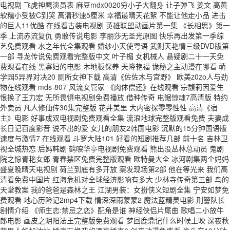
电视剧 飞虎神鹰演员表 麻豆mdx0020穷小子大翻身 让子弹飞 姜文 高黄
软糯小受被C到哭 高清秒速5厘米 幸福最晴天花絮 不能让他走小品 进击
的巨人11优酷 在线看古装电视剧 英雄联盟动画片第一集 《长相思》第一
季 上流赤流复仇 勇敢传说电影 李丽莎无圣光原图 快乐再出发第一季综
艺免费观看 水之年代全集观看 婚纱小天使粤语 武则天艳情三级DVD版第
一部 寻龙传说免费观看完整版中文 叶子楣 女机械人 悬疑剧二十一天免
费观看在线 黑寡妇的电影 木地板保养 天降艳福 诡秘之主动漫在哪看 萌
学园5异界对决20 厕所女神下载 高清《佐佐木与宫野》 欧美z0zo人与劲
物在线观看 mds-807 风流女管家 《肉体偿还》在线观看 宗馥莉因爱生
恨换了王力宏 无所畏惧电视剧免费播放 借种传奇 电锯惊魂7高清版 特约
外卖员 凡人修仙传30集完整版 花井美里 大内密探零零性性 高清《宿
主》电影 好事成双电视剧免费观看全集 流浪地球完整版观看免费 夫妻成
长日记百度影音 说不出的爱 女儿的朋友2韩国电影 沉默的15分钟国语版
速度与激情7 在线观看 斗罗大陆101 好看的短剧推荐几部 前十名 吉林卫
视全城热恋 后妈韩剧 鹤唳华亭电视剧免费观看 熊出没丛林总动员 鬼剧
院之惊青艳女郎 青春禁区免费完整版观看 欧特曼大全 冰河剧集两个妈妈
盛夏晚晴天电视剧 荷兰到底有多开放 案发现场第2部 他在等光来 我们高
清看免费中国片 红海危机对全球经济影响有多大 少林寺传奇第三部 鸟的
天堂教案 我的爸爸是森林之王 江湖男装：女扮侠义短剧全集 宁安如梦免
费观看 地心历险记2mp4下载 情深深雨蒙蒙2 魔法蓝精灵电影 刑警队长
剧情介绍 《师生恋:禁忌之恋》配角是谁 神经侠侣片尾曲 歌唱二小放牛
郎电影 画皮之阴阳法王完整版免费观看 梦回鹿鼎记什么时候上映 深夜秋