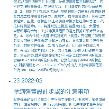
選:從調節閥的穩定性上挑選，拉伸彈簧應當是越硬越好，它
不但克服輕微振蕩、克服摩擦力，并且能使閥芯住復運動自
如。2、輸出力上挑選:因為執行機構的輸出力是執行機構總的
合力減去拉伸彈簧的張力、摩擦力、拉伸彈簧越軟，其輸出力
就越大。因此，從輸出力.上考慮應當挑選軟拉伸彈簧(即小的
拉伸彈簧范疇)。3、特殊狀況上挑選:若遇大口徑、大壓差、
含顆粒等場合時， 其拉伸彈簧范圍的選定根據詳細計算來滿
足。4、綜合性能上挑選:若從穩定性上挑選，要選用拉伸彈簧
范圍大的硬拉伸彈簧;若從輸出力來看，又應當采用拉伸彈簧
范圍小的軟拉伸彈簧，二 者互為矛盾，因而應予以綜合考
慮。在滿足輸出力的狀況下，盡可能采用范圍大的硬拉伸彈
簧。筆者建議,對薄膜調節閥充分利用定位器250KPa的氣源，
選用60 ~ 180KPa的拉伸彈簧。它對氣開閥有60KPa的輸出
力, 對氣閉閥有250 - 180= 70KPa的輸出力,其拉伸彈簧范圍
Pr為180 - 60= 120KPa.傳統的20 ~ ...
23
2022-02
壓縮彈簧設計步驟的注意事項
壓縮彈簧的設計步驟為：先根據工作條件、要求等，試選彈簧
材料、彈簧指數C。由于sb與d有關，所以往往還要事先假定