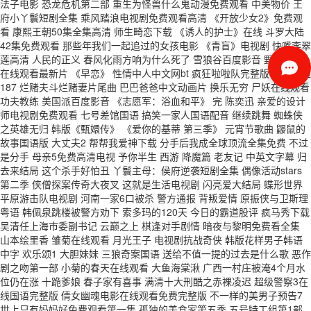
法子电影 恐龙危机第二部 重生为怪兽什么鬼动漫免费观看 中美物价 王
府小丫鬟短剧全集 乘风踏浪电视剧免费观看高清 《开放少女2》免费观
看 康熙王朝50集全集高清 师生畸恋下载 《诱人的护士》在线 斗罗大陆
42集免费观看 那些年我们一起追过的女孩电影 《青盲》电视剧 快嘴李翠
莲高清 人民的正义 春风化雨方响为什么死了 雪狼谷百度影音 野花视频
在线观看最新片 《早恋》 性情中人中文网bt 疯狂啦啦队完整版 一念永恒
187 烂赌夫斗烂赌妻片尾曲 巴巴爸爸中文动画片 换乐无穷 尸妖在线观看
功夫教练 美国派百度影音 《志愿军：浴血和平》 完 陈奕迅 亲爱的设计
师电视剧免费观看 七号差馆国语 搞笑一家人国语配音 继续跳舞 蜘蛛侠
之英雄无归 韩版《甄嬛传》 《爱你的基蒂 第三季》 元宵节歌曲 鼹鼠的
故事国语版 大丈夫2 帮帮我爱神下载 分手后我成全球顶流全集免费 不过
是分手 母亲5免费高清电视 予你半生 西游 降魔篇 老友记 中英文字幕 归
去来结局 这个杀手好怕丑 丫鬟主母：侯府逆袭短剧全集 偶像活动stars
第二季 侠僧探案传奇大夜叉 这就是生活电视剧 闪亮爱大结局 蝶形世界
平原游击队电视剧 河南一家6口被杀 警方通报 背叛爱情 原振侠与卫斯理
粤语 韩佩泉跳楼被警方劝下 索多玛的120天 今日的霸道股评 疯马秀下载
吴清任上海市委副书记 云巅之上 棋逢对手剧情 暗夜与黎明免费看全集
山本绘里香 雏菊在线观看 月光王子 电视剧抗战奇侠 韩版花样男子韩语
中字 欢乐颂1 大胆妹妹 三狼奇案国语 送给不值一提的过去是什么歌 恶作
剧之吻第一部 小菊的春天在线观看 大鱼海棠湫 广西一村庄被淹4个月水
位仍在涨 十跪爹娘 春子家有喜事 满清十大刑酷之赤裸凌迟 超级警察3在
线国语完整版 倩女幽魂电影在线观看免费完整版 不一样的美男子预告7
世上只有妈妈好免费观看第一集 孤独的美食家第五季 五号特工组第1部