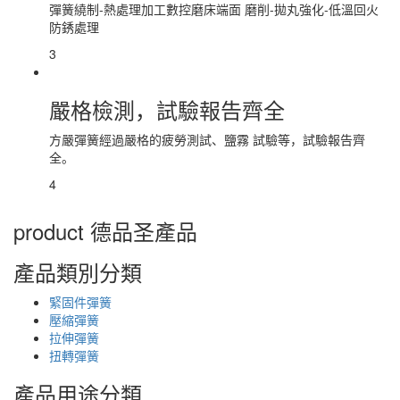
彈簧繞制-熱處理加工數控磨床端面 磨削-拋丸強化-低溫回火
防銹處理
3
嚴格檢測，試驗報告齊全
方嚴彈簧經過嚴格的疲勞測試、鹽霧 試驗等，試驗報告齊
全。
4
product
德品圣產品
產品類別分類
緊固件彈簧
壓縮彈簧
拉伸彈簧
扭轉彈簧
產品用途分類