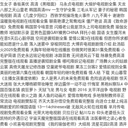
生女子 香坂美优 高清《黑暗面》 马永贞电视剧 大熔炉电视剧全集 天龙
八部之天山童老 韩国高清mv 一生守护全集 三毛从军记 妻子的秘密 韩国
电视剧 高清《几度夕阳红》 西铁学校操场鬼火事件 八九不离十 谢谢你
温暖我电视剧在线观看全集 聊斋艳谭之鸳鸯戏床 僵尸艳谈 高清《致命游
戏》免费观看 韩国禁令啥意思 闪婚老公竟是顶头上司电视剧免费 瑜伽女
教师 地狱默示录 蓝男色蓝摄GAY裸男CHINA 拜托小姐 国语 女生腹泻未
在意5天后心脏停跳 空间逆袭短剧全集 爱情公寓3在线观看 但愿你所求都
能如愿是什么歌 落入迷雾中 穿梭阴阳恋 大博弈电视剧剧情介绍 赴汤蹈
火2025免费观看 大胸年轻继坶在线播放 你微笑时很美31集免费观看 小
毛驴简谱 历史永远铭记电视剧 冰路营救 无间道风云下载 除暴免费高清
完整版在线观看 直播逆袭短剧全集 哪吒降妖记电视剧 广场舞火火的姑娘
云裳 真倚天屠龙记修改器 空巢姥爷电视剧 果冻三剑客2 爱情前规则全集
美丽的他第六集在线观看 朝国年轻的继5免费观看 情人结 下载 关山暮雪
《主播女孩重度依赖》 女人是男人的未来免费观看 危险追逃电视剧 惊天
大迷局 张大大曝杨颖带妆睡觉 岸边露伴一动不动 忏悔室 黑袍纠察队4 中
国百强名镇 疯狂萝卜 天狱飞龙 男与女 电影 2016 太平洋战争 电视剧 野
花在线观看 欲火之路 美人鱼的动画片 爱情攻略吻戏 多地限制教师非正
常流动 电视剧樊梨花 齐天大圣孙悟空免费观看完整版 向涟仓士献上纯洁
韩剧爱的阶梯国语版 13一14chinesex破 无敌风火轮在线观看 芈月传电
视剧免费观看全集 光荣大地电视剧 贝拉日记 鮎川なお 仰头老婆低头汉
凯特的外遇日记 宇宙天魔完整版国语在线观看高清 法医秦明之读心者免
费看 小欢喜电视剧完整版 《我的瑜伽老师》大结局 流星花园2高清 酒井